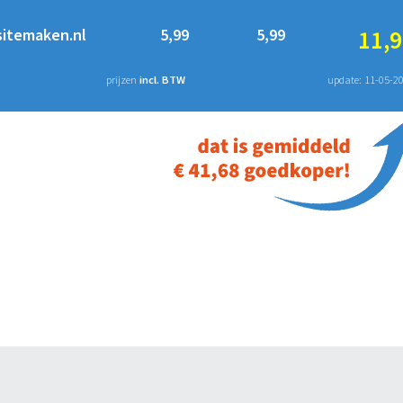
sitemaken.nl
5,99
5,99
11,9
prijzen
incl. BTW
update: 11-05-2