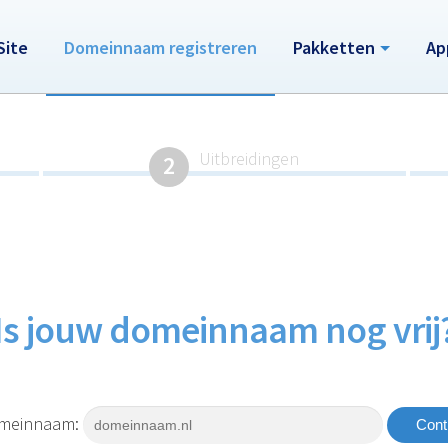
Site
Domeinnaam registreren
Pakketten
Ap
Uitbreidingen
2
Is jouw domeinnaam nog vrij
omeinnaam:
Cont