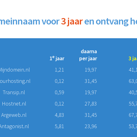
domeinnaam voor
3 jaar
en ontvang h
daarna
e
1
jaar
per jaar
3 ja
Mijndomein.nl
1,21
19,97
41,
ourhosting.nl
0,12
31,45
63,
Transip.nl
0,59
19,97
40,
Hostnet.nl
0,12
27,83
55,
Argeweb.nl
4,83
31,45
67,
Antagonist.nl
5,81
23,96
53,