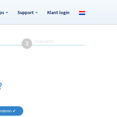
ps
Support
Klant login
Overzicht
3
?
roleren ✔